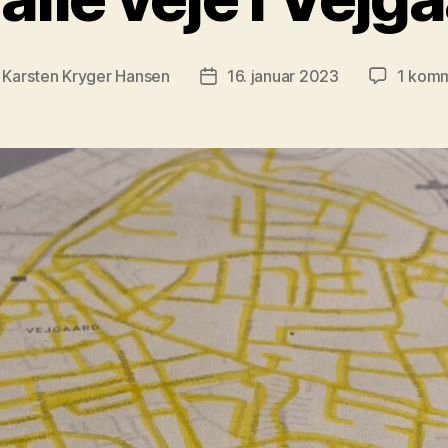
f
Karsten Kryger Hansen
16. januar 2023
1 kom
ægsforfatter
Indlægsdato