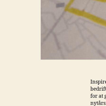
Inspir
bedrif
for at 
nytårs