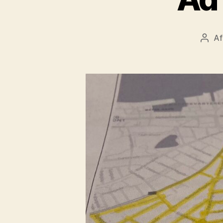
A
Indl