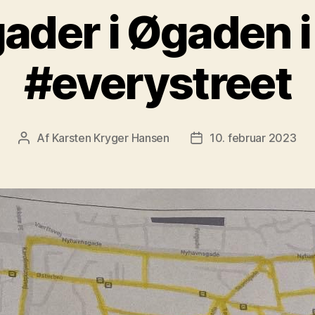
gader i Øgaden 
#everystreet
Af
Karsten Kryger Hansen
10. februar 2023
Indlægsforfatter
Indlægsdato