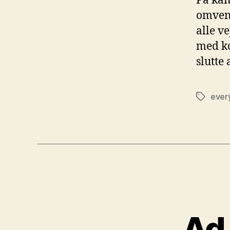
På kan
omvend
alle ve
med ko
slutte
ever
Tags
Ad 