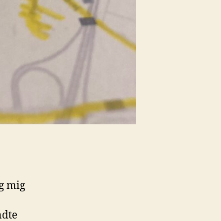
eg mig
ndte