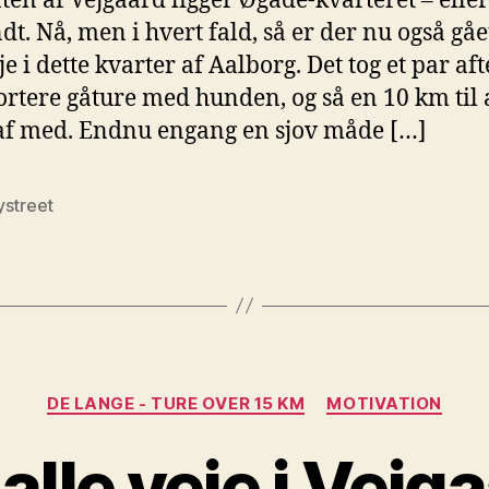
ten af Vejgaard ligger Øgade-kvarteret – eller
t. Nå, men i hvert fald, så er der nu også gåe
je i dette kvarter af Aalborg. Det tog et par af
rtere gåture med hunden, og så en 10 km til 
 af med. Endnu engang en sjov måde […]
ystreet
Kategorier
DE LANGE - TURE OVER 15 KM
MOTIVATION
alle veje i Vejg