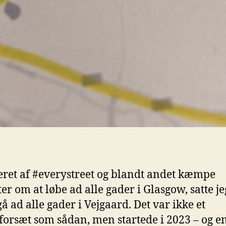
eret af #everystreet og blandt andet kæmpe
ter om at løbe ad alle gader i Glasgow, satte j
gå ad alle gader i Vejgaard. Det var ikke et
forsæt som sådan, men startede i 2023 – og e