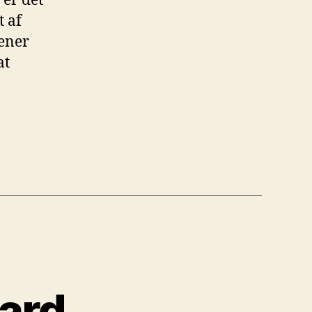
 er det
t af
tener
at
aard