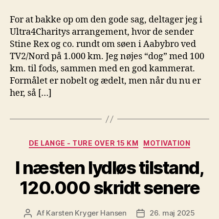
For at bakke op om den gode sag, deltager jeg i
Ultra4Charitys arrangement, hvor de sender
Stine Rex og co. rundt om søen i Aabybro ved
TV2/Nord på 1.000 km. Jeg nøjes “dog” med 100
km. til fods, sammen med en god kammerat.
Formålet er nobelt og ædelt, men når du nu er
her, så […]
Kategorier
DE LANGE - TURE OVER 15 KM
MOTIVATION
I næsten lydløs tilstand,
120.000 skridt senere
Af
Karsten Kryger Hansen
26. maj 2025
Indlægsforfatter
Indlægsdato