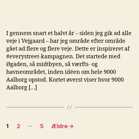
I gennem snart et halvt år – siden jeg gik ad alle
veje i Vejgaard – har jeg område efter område
gået ad flere og flere veje. Dette er inspireret af
#everystreet-kampagnen. Det startede med
Øgaden, så midtbyen, så værfts- og
havneområdet, inden idéen om hele 9000
Aalborg opstod. Kortet øverst viser hvor 9000
Aalborg […]
Indlægsinddeling
…
1
2
5
Ældre
→